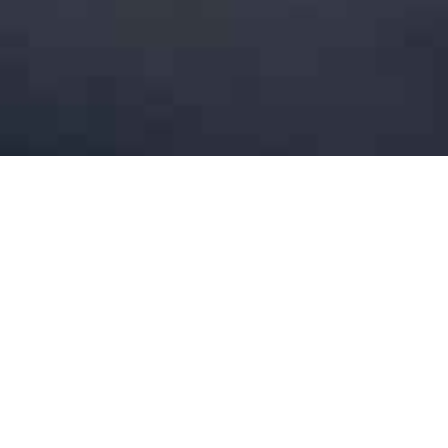
Vielen Dank
Wir haben Ihre Nachricht erhalten. Vielen Dank.
Sobald wir die Unterlagen durchgeschaut haben, werden wir uns bei
Ihnen melden.