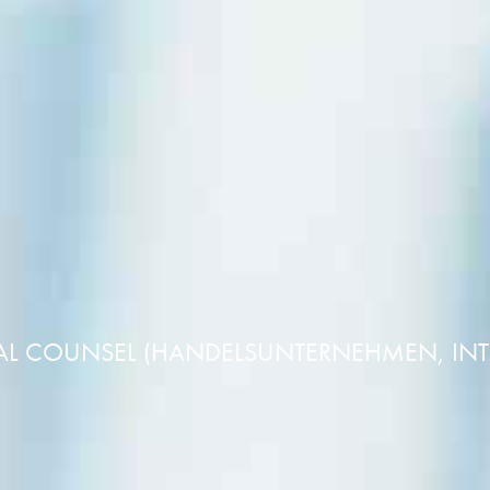
AL COUNSEL (HANDELSUNTERNEHMEN, INT