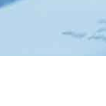
ernational) [CLOSED]